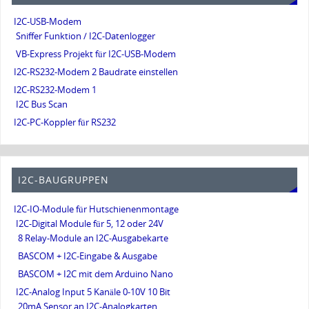
I2C-USB-Modem
Sniffer Funktion / I2C-Datenlogger
VB-Express Projekt für I2C-USB-Modem
I2C-RS232-Modem 2 Baudrate einstellen
I2C-RS232-Modem 1
I2C Bus Scan
I2C-PC-Koppler für RS232
I2C-BAUGRUPPEN
I2C-IO-Module für Hutschienenmontage
I2C-Digital Module für 5, 12 oder 24V
8 Relay-Module an I2C-Ausgabekarte
BASCOM + I2C-Eingabe & Ausgabe
BASCOM + I2C mit dem Arduino Nano
I2C-Analog Input 5 Kanäle 0-10V 10 Bit
20mA Sensor an I2C-Analogkarten