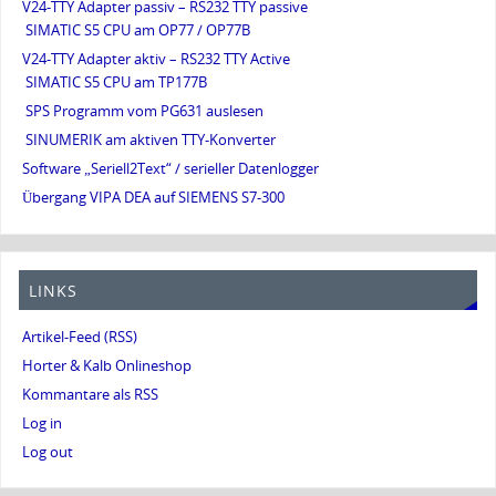
V24-TTY Adapter passiv – RS232 TTY passive
SIMATIC S5 CPU am OP77 / OP77B
V24-TTY Adapter aktiv – RS232 TTY Active
SIMATIC S5 CPU am TP177B
SPS Programm vom PG631 auslesen
SINUMERIK am aktiven TTY-Konverter
Software „Seriell2Text“ / serieller Datenlogger
Übergang VIPA DEA auf SIEMENS S7-300
LINKS
Artikel-Feed (RSS)
Horter & Kalb Onlineshop
Kommantare als RSS
Log in
Log out