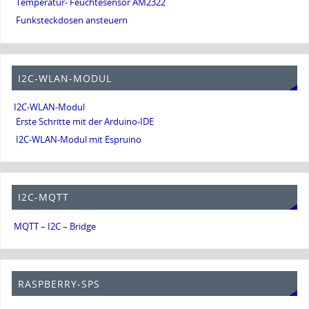
Temperatur- Feuchtesensor AM2322
Funksteckdosen ansteuern
I2C-WLAN-MODUL
I2C-WLAN-Modul
Erste Schritte mit der Arduino-IDE
I2C-WLAN-Modul mit Espruino
I2C-MQTT
MQTT – I2C – Bridge
RASPBERRY-SPS