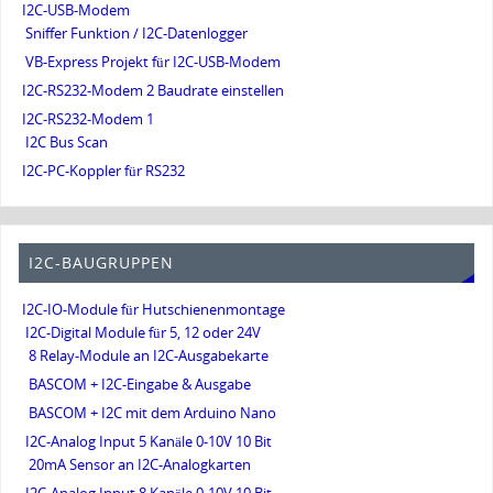
I2C-USB-Modem
Sniffer Funktion / I2C-Datenlogger
VB-Express Projekt für I2C-USB-Modem
I2C-RS232-Modem 2 Baudrate einstellen
I2C-RS232-Modem 1
I2C Bus Scan
I2C-PC-Koppler für RS232
I2C-BAUGRUPPEN
I2C-IO-Module für Hutschienenmontage
I2C-Digital Module für 5, 12 oder 24V
8 Relay-Module an I2C-Ausgabekarte
BASCOM + I2C-Eingabe & Ausgabe
BASCOM + I2C mit dem Arduino Nano
I2C-Analog Input 5 Kanäle 0-10V 10 Bit
20mA Sensor an I2C-Analogkarten