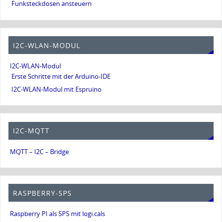
Funksteckdosen ansteuern
I2C-WLAN-MODUL
I2C-WLAN-Modul
Erste Schritte mit der Arduino-IDE
I2C-WLAN-Modul mit Espruino
I2C-MQTT
MQTT – I2C – Bridge
RASPBERRY-SPS
Raspberry PI als SPS mit logi.cals