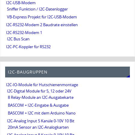
I2C-USB-Modem
Sniffer Funktion / I2C-Datenlogger
VB-Express Projekt für I2C-USB-Modem
I2C-RS232-Modem 2 Baudrate einstellen
I2C-RS232-Modem 1
I2C Bus Scan
I2C-PC-Koppler für RS232
I2C-BAUGRUPPEN
I2C-IO-Module für Hutschienenmontage
I2C-Digital Module für 5, 12 oder 24V
8 Relay-Module an I2C-Ausgabekarte
BASCOM + I2C-Eingabe & Ausgabe
BASCOM + I2C mit dem Arduino Nano
I2C-Analog Input 5 Kanäle 0-10V 10 Bit
20mA Sensor an I2C-Analogkarten