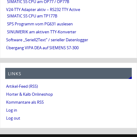
SIMATIC S5 CPU am OP77 / OP77B
V24-TTY Adapter aktiv – RS232 TTY Active
SIMATIC S5 CPU am TP177B
SPS Programm vom PG631 auslesen
SINUMERIK am aktiven TTY-Konverter
Software „Seriell2Text“ / serieller Datenlogger
Übergang VIPA DEA auf SIEMENS S7-300
LINKS
Artikel-Feed (RSS)
Horter & Kalb Onlineshop
Kommantare als RSS
Log in
Log out