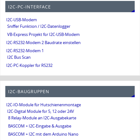
I2C-PC-INTERFACE
I2C-USB-Modem
Sniffer Funktion / I2C-Datenlogger
VB-Express Projekt für I2C-USB-Modem
I2C-RS232-Modem 2 Baudrate einstellen
I2C-RS232-Modem 1
I2C Bus Scan
I2C-PC-Koppler für RS232
I2C-BAUGRUPPEN
I2C-IO-Module für Hutschienenmontage
I2C-Digital Module für 5, 12 oder 24V
8 Relay-Module an I2C-Ausgabekarte
BASCOM + I2C-Eingabe & Ausgabe
BASCOM + I2C mit dem Arduino Nano