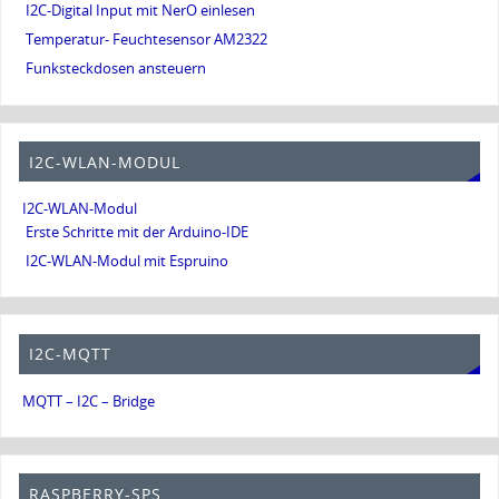
I2C-Digital Input mit NerO einlesen
Temperatur- Feuchtesensor AM2322
Funksteckdosen ansteuern
I2C-WLAN-MODUL
I2C-WLAN-Modul
Erste Schritte mit der Arduino-IDE
I2C-WLAN-Modul mit Espruino
I2C-MQTT
MQTT – I2C – Bridge
RASPBERRY-SPS