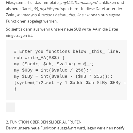
Filesystem. Hier das Template „
myUtilsTemplate.pm
“ anklicken und
als neue Datei
„99_myUtils.pm“
speichern. In diese Datei unter der
Zeile
„# Enter you functions below _this_ line.“
können nun eigene
Funktionen abgelegt werden.
So sieht’s dann aus wenn unsere neue SUB write_AA in die Datei
eingetragen ist.
# Enter you functions below _this_ line.

sub write_AA($$$) { 

my ($addr, $ch, $value) = @_;;

my $HBy = int($value / 256);;

my $LBy = int($value - ($HB * 256));;

{system("i2cset -y 1 $addr $ch $LBy $HBy i");
}
2. FUNKTION ÜBER DEN SLIDER AUFRUFEN
Damit unsere neue Funktion ausgeführt wird, legen wir einen
notify