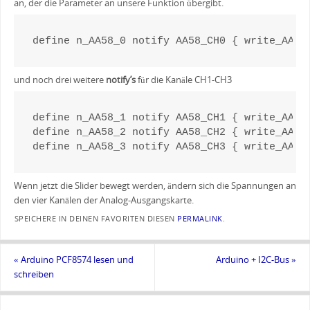
an, der die Parameter an unsere Funktion übergibt.
define n_AA58_0 notify AA58_CH0 { write_AA(0
und noch drei weitere
notify’s
für die Kanäle CH1-CH3
define n_AA58_1 notify AA58_CH1 { write_AA(0x
define n_AA58_2 notify AA58_CH2 { write_AA(0x
define n_AA58_3 notify AA58_CH3 { write_AA(0
Wenn jetzt die Slider bewegt werden, ändern sich die Spannungen an
den vier Kanälen der Analog-Ausgangskarte.
SPEICHERE IN DEINEN FAVORITEN DIESEN
PERMALINK
.
«
Arduino PCF8574 lesen und
Arduino + I2C-Bus
»
schreiben