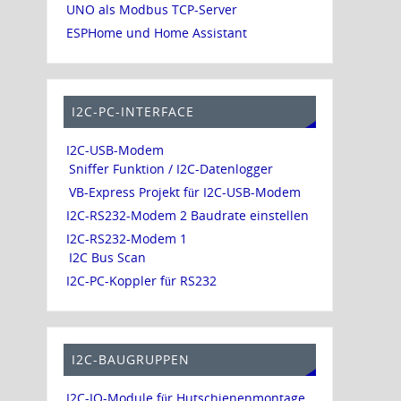
UNO als Modbus TCP-Server
ESPHome und Home Assistant
I2C-PC-INTERFACE
I2C-USB-Modem
Sniffer Funktion / I2C-Datenlogger
VB-Express Projekt für I2C-USB-Modem
I2C-RS232-Modem 2 Baudrate einstellen
I2C-RS232-Modem 1
I2C Bus Scan
I2C-PC-Koppler für RS232
I2C-BAUGRUPPEN
I2C-IO-Module für Hutschienenmontage