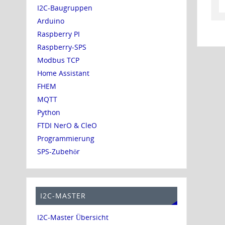
I2C-Baugruppen
Arduino
Raspberry PI
Raspberry-SPS
Modbus TCP
Home Assistant
FHEM
MQTT
Python
FTDI NerO & CleO
Programmierung
SPS-Zubehör
I2C-MASTER
I2C-Master Übersicht