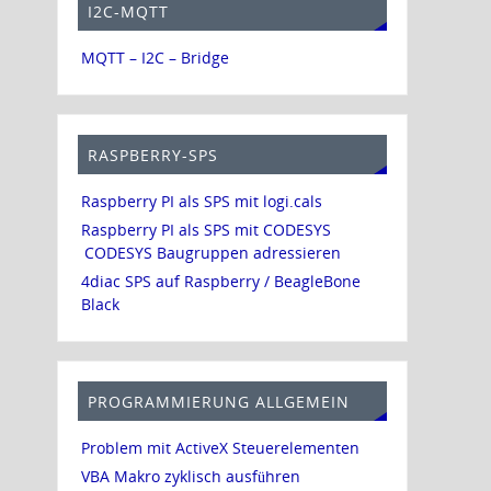
I2C-MQTT
MQTT – I2C – Bridge
RASPBERRY-SPS
Raspberry PI als SPS mit logi.cals
Raspberry PI als SPS mit CODESYS
CODESYS Baugruppen adressieren
4diac SPS auf Raspberry / BeagleBone
Black
PROGRAMMIERUNG ALLGEMEIN
Problem mit ActiveX Steuerelementen
VBA Makro zyklisch ausführen