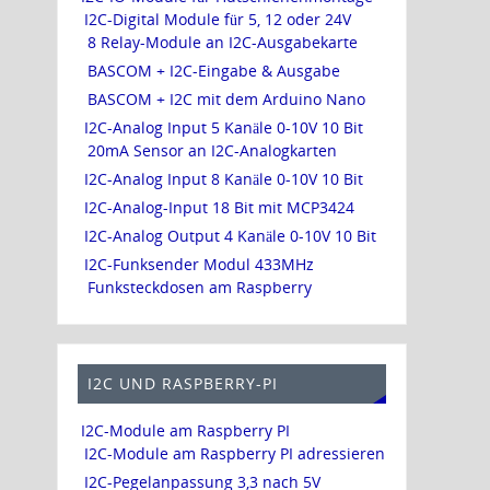
I2C-Digital Module für 5, 12 oder 24V
8 Relay-Module an I2C-Ausgabekarte
BASCOM + I2C-Eingabe & Ausgabe
BASCOM + I2C mit dem Arduino Nano
I2C-Analog Input 5 Kanäle 0-10V 10 Bit
20mA Sensor an I2C-Analogkarten
I2C-Analog Input 8 Kanäle 0-10V 10 Bit
I2C-Analog-Input 18 Bit mit MCP3424
I2C-Analog Output 4 Kanäle 0-10V 10 Bit
I2C-Funksender Modul 433MHz
Funksteckdosen am Raspberry
I2C UND RASPBERRY-PI
I2C-Module am Raspberry PI
I2C-Module am Raspberry PI adressieren
I2C-Pegelanpassung 3,3 nach 5V