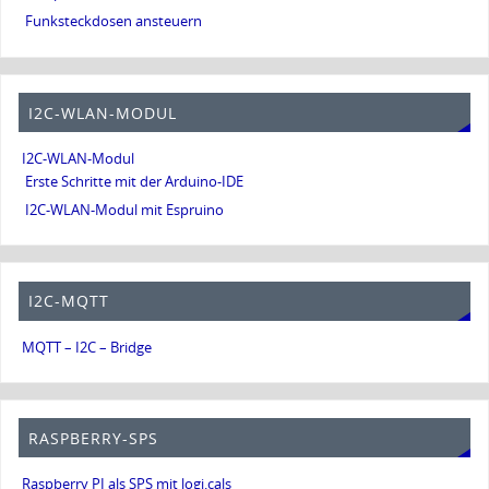
Funksteckdosen ansteuern
I2C-WLAN-MODUL
I2C-WLAN-Modul
Erste Schritte mit der Arduino-IDE
I2C-WLAN-Modul mit Espruino
I2C-MQTT
MQTT – I2C – Bridge
RASPBERRY-SPS
Raspberry PI als SPS mit logi.cals