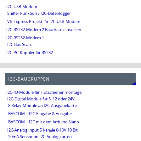
I2C-USB-Modem
Sniffer Funktion / I2C-Datenlogger
VB-Express Projekt für I2C-USB-Modem
I2C-RS232-Modem 2 Baudrate einstellen
I2C-RS232-Modem 1
I2C Bus Scan
I2C-PC-Koppler für RS232
I2C-BAUGRUPPEN
I2C-IO-Module für Hutschienenmontage
I2C-Digital Module für 5, 12 oder 24V
8 Relay-Module an I2C-Ausgabekarte
BASCOM + I2C-Eingabe & Ausgabe
BASCOM + I2C mit dem Arduino Nano
I2C-Analog Input 5 Kanäle 0-10V 10 Bit
20mA Sensor an I2C-Analogkarten