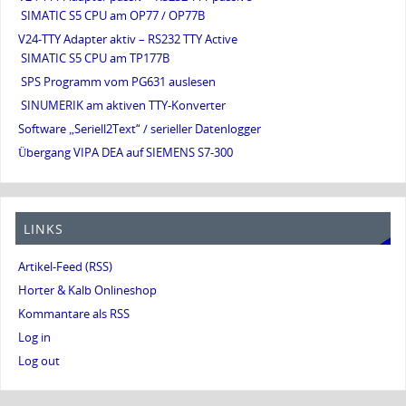
SIMATIC S5 CPU am OP77 / OP77B
V24-TTY Adapter aktiv – RS232 TTY Active
SIMATIC S5 CPU am TP177B
SPS Programm vom PG631 auslesen
SINUMERIK am aktiven TTY-Konverter
Software „Seriell2Text“ / serieller Datenlogger
Übergang VIPA DEA auf SIEMENS S7-300
LINKS
Artikel-Feed (RSS)
Horter & Kalb Onlineshop
Kommantare als RSS
Log in
Log out