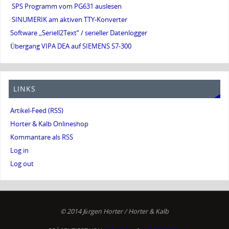
SPS Programm vom PG631 auslesen
SINUMERIK am aktiven TTY-Konverter
Software „Seriell2Text“ / serieller Datenlogger
Übergang VIPA DEA auf SIEMENS S7-300
LINKS
Artikel-Feed (RSS)
Horter & Kalb Onlineshop
Kommantare als RSS
Log in
Log out
© 2014 Jürgen Horter / Horter & Kalb