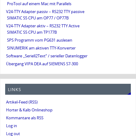
ProTool auf einem Mac mit Parallels
V24-TTY Adapter passiv – RS232 TTY passive
SIMATIC S5 CPU am OP77 / OP77B
V24-TTY Adapter aktiv – RS232 TTY Active
SIMATIC S5 CPU am TP177B
SPS Programm vom PG631 auslesen
SINUMERIK am aktiven TTY-Konverter
Software „Seriell2Text“ / serieller Datenlogger
Übergang VIPA DEA auf SIEMENS S7-300
LINKS
Artikel-Feed (RSS)
Horter & Kalb Onlineshop
Kommantare als RSS
Log in
Log out