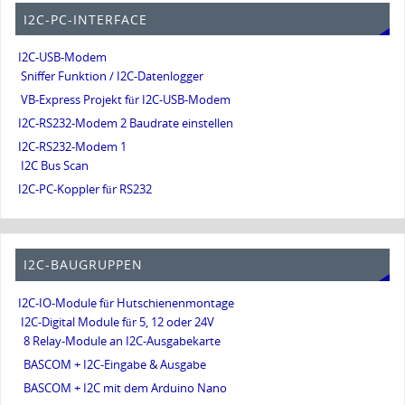
I2C-PC-INTERFACE
I2C-USB-Modem
Sniffer Funktion / I2C-Datenlogger
VB-Express Projekt für I2C-USB-Modem
I2C-RS232-Modem 2 Baudrate einstellen
I2C-RS232-Modem 1
I2C Bus Scan
I2C-PC-Koppler für RS232
I2C-BAUGRUPPEN
I2C-IO-Module für Hutschienenmontage
I2C-Digital Module für 5, 12 oder 24V
8 Relay-Module an I2C-Ausgabekarte
BASCOM + I2C-Eingabe & Ausgabe
BASCOM + I2C mit dem Arduino Nano