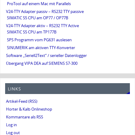
ProTool auf einem Mac mit Parallels
V24-TTY Adapter passiv – RS232 TTY passive
SIMATIC S5 CPU am OP77 / OP77B
V24-TTY Adapter aktiv – RS232 TTY Active
SIMATIC S5 CPU am TP177B
SPS Programm vom PG631 auslesen
SINUMERIK am aktiven TTY-Konverter
Software „Seriell2Text“ / serieller Datenlogger
Übergang VIPA DEA auf SIEMENS S7-300
LINKS
Artikel-Feed (RSS)
Horter & Kalb Onlineshop
Kommantare als RSS
Log in
Log out