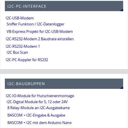
I2C-PC-INTERFACE
I2C-USB-Modem
Sniffer Funktion / I2C-Datenlogger
VB-Express Projekt für I2C-USB-Modem
I2C-RS232-Modem 2 Baudrate einstellen
I2C-RS232-Modem 1
I2C Bus Scan
I2C-PC-Koppler für RS232
I2C-BAUGRUPPEN
I2C-IO-Module für Hutschienenmontage
I2C-Digital Module für 5, 12 oder 24V
8 Relay-Module an I2C-Ausgabekarte
BASCOM + I2C-Eingabe & Ausgabe
BASCOM + I2C mit dem Arduino Nano