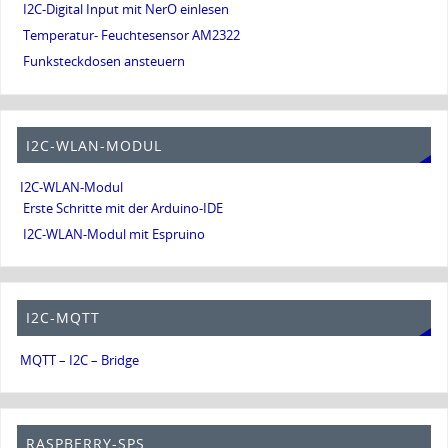
I2C-Digital Input mit NerO einlesen
Temperatur- Feuchtesensor AM2322
Funksteckdosen ansteuern
I2C-WLAN-MODUL
I2C-WLAN-Modul
Erste Schritte mit der Arduino-IDE
I2C-WLAN-Modul mit Espruino
I2C-MQTT
MQTT – I2C – Bridge
RASPBERRY-SPS