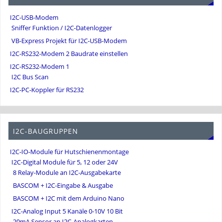
I2C-USB-Modem
Sniffer Funktion / I2C-Datenlogger
VB-Express Projekt für I2C-USB-Modem
I2C-RS232-Modem 2 Baudrate einstellen
I2C-RS232-Modem 1
I2C Bus Scan
I2C-PC-Koppler für RS232
I2C-BAUGRUPPEN
I2C-IO-Module für Hutschienenmontage
I2C-Digital Module für 5, 12 oder 24V
8 Relay-Module an I2C-Ausgabekarte
BASCOM + I2C-Eingabe & Ausgabe
BASCOM + I2C mit dem Arduino Nano
I2C-Analog Input 5 Kanäle 0-10V 10 Bit
20mA Sensor an I2C-Analogkarten