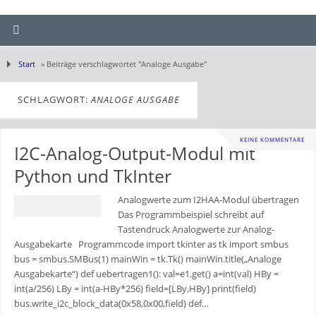
Start
»
Beiträge verschlagwortet "Analoge Ausgabe"
SCHLAGWORT:
ANALOGE AUSGABE
KEINE KOMMENTARE
I2C-Analog-Output-Modul mit
Python und TkInter
Analogwerte zum I2HAA-Modul übertragen
Das Programmbeispiel schreibt auf
Tastendruck Analogwerte zur Analog-
Ausgabekarte Programmcode import tkinter as tk import smbus
bus = smbus.SMBus(1) mainWin = tk.Tk() mainWin.title(„Analoge
Ausgabekarte“) def uebertragen1(): val=e1.get() a=int(val) HBy =
int(a/256) LBy = int(a-HBy*256) field=[LBy,HBy] print(field)
bus.write_i2c_block_data(0x58,0x00,field) def…