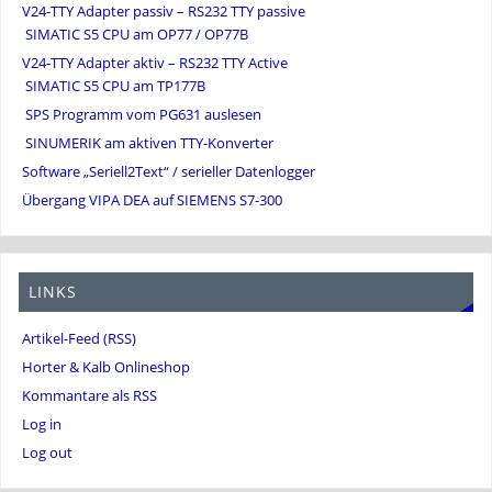
V24-TTY Adapter passiv – RS232 TTY passive
SIMATIC S5 CPU am OP77 / OP77B
V24-TTY Adapter aktiv – RS232 TTY Active
SIMATIC S5 CPU am TP177B
SPS Programm vom PG631 auslesen
SINUMERIK am aktiven TTY-Konverter
Software „Seriell2Text“ / serieller Datenlogger
Übergang VIPA DEA auf SIEMENS S7-300
LINKS
Artikel-Feed (RSS)
Horter & Kalb Onlineshop
Kommantare als RSS
Log in
Log out