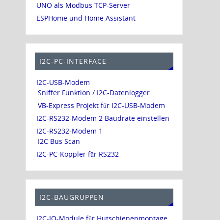
UNO als Modbus TCP-Server
ESPHome und Home Assistant
I2C-PC-INTERFACE
I2C-USB-Modem
Sniffer Funktion / I2C-Datenlogger
VB-Express Projekt für I2C-USB-Modem
I2C-RS232-Modem 2 Baudrate einstellen
I2C-RS232-Modem 1
I2C Bus Scan
I2C-PC-Koppler für RS232
I2C-BAUGRUPPEN
I2C-IO-Module für Hutschienenmontage