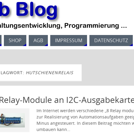
SHOP
AGB
IMPRESSUM
DATENSCHUTZ
HLAGWORT:
HUTSCHIENENRELAIS
 Relay-Module an I2C-Ausgabekart
Im Internet werden verschiedene „8 Relay modul
zur Realisierung von Automationsaufgaben geei
Minus angesteuert. In diesem Beitrag möchten 
umbauen kann…