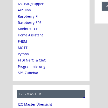
I2C-Baugruppen
M
Arduino
Raspberry PI
Raspberry-SPS
Modbus TCP
Home Assistant
FHEM
MQTT
Python
FTDI NerO & CleO
Programmierung
SPS-Zubehör
I2C-MASTER
I2C-Master Übersicht