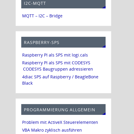
I2C-MQTT
MQTT – I2C – Bridge
RASPBERRY-SPS
Raspberry PI als SPS mit logi.cals
Raspberry PI als SPS mit CODESYS
CODESYS Baugruppen adressieren
4diac SPS auf Raspberry / BeagleBone
Black
PROGRAMMIERUNG ALLGEMEIN
Problem mit ActiveX Steuerelementen
VBA Makro zyklisch ausführen