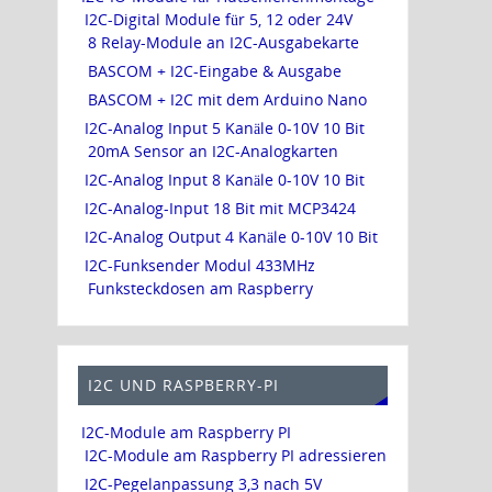
I2C-Digital Module für 5, 12 oder 24V
8 Relay-Module an I2C-Ausgabekarte
BASCOM + I2C-Eingabe & Ausgabe
BASCOM + I2C mit dem Arduino Nano
I2C-Analog Input 5 Kanäle 0-10V 10 Bit
20mA Sensor an I2C-Analogkarten
I2C-Analog Input 8 Kanäle 0-10V 10 Bit
I2C-Analog-Input 18 Bit mit MCP3424
I2C-Analog Output 4 Kanäle 0-10V 10 Bit
I2C-Funksender Modul 433MHz
Funksteckdosen am Raspberry
I2C UND RASPBERRY-PI
I2C-Module am Raspberry PI
I2C-Module am Raspberry PI adressieren
I2C-Pegelanpassung 3,3 nach 5V