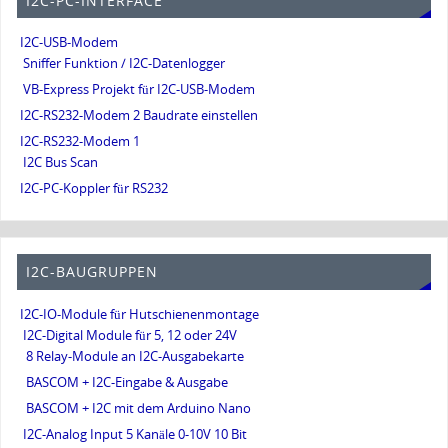
I2C-PC-INTERFACE
I2C-USB-Modem
Sniffer Funktion / I2C-Datenlogger
VB-Express Projekt für I2C-USB-Modem
I2C-RS232-Modem 2 Baudrate einstellen
I2C-RS232-Modem 1
I2C Bus Scan
I2C-PC-Koppler für RS232
I2C-BAUGRUPPEN
I2C-IO-Module für Hutschienenmontage
I2C-Digital Module für 5, 12 oder 24V
8 Relay-Module an I2C-Ausgabekarte
BASCOM + I2C-Eingabe & Ausgabe
BASCOM + I2C mit dem Arduino Nano
I2C-Analog Input 5 Kanäle 0-10V 10 Bit