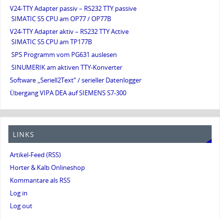
V24-TTY Adapter passiv – RS232 TTY passive
SIMATIC S5 CPU am OP77 / OP77B
V24-TTY Adapter aktiv – RS232 TTY Active
SIMATIC S5 CPU am TP177B
SPS Programm vom PG631 auslesen
SINUMERIK am aktiven TTY-Konverter
Software „Seriell2Text“ / serieller Datenlogger
Übergang VIPA DEA auf SIEMENS S7-300
LINKS
Artikel-Feed (RSS)
Horter & Kalb Onlineshop
Kommantare als RSS
Log in
Log out