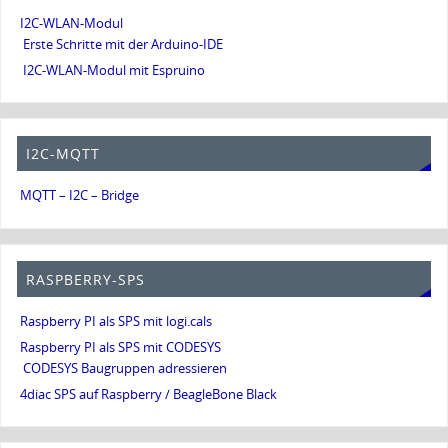
I2C-WLAN-Modul
Erste Schritte mit der Arduino-IDE
I2C-WLAN-Modul mit Espruino
I2C-MQTT
MQTT – I2C – Bridge
RASPBERRY-SPS
Raspberry PI als SPS mit logi.cals
Raspberry PI als SPS mit CODESYS
CODESYS Baugruppen adressieren
4diac SPS auf Raspberry / BeagleBone Black