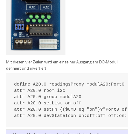
Mit diesen vier Zeilen wird ein einzelner Ausgang am DO-Modul
definiert und invertiert
define A20.0 readingsProxy modulA20:Port0

attr A20.0 room i2c

attr A20.0 group modulA20

attr A20.0 setList on off

attr A20.0 setFn {($CMD eq "on")?"Port0 off":
attr A20.0 devStateIcon on:off:off off:on:on