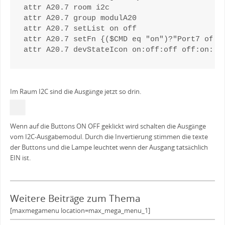
attr A20.7 room i2c

attr A20.7 group modulA20

attr A20.7 setList on off

attr A20.7 setFn {($CMD eq "on")?"Port7 off":
attr A20.7 devStateIcon on:off:off off:on:on
Im Raum I2C sind die Ausgänge jetzt so drin.
Wenn auf die Buttons ON OFF geklickt wird schalten die Ausgänge
vom I2C-Ausgabemodul. Durch die Invertierung stimmen die texte
der Buttons und die Lampe leuchtet wenn der Ausgang tatsächlich
EIN ist.
Weitere Beiträge zum Thema
[maxmegamenu location=max_mega_menu_1]