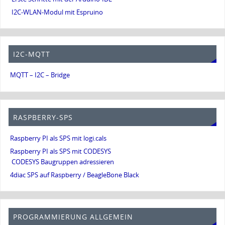
I2C-WLAN-Modul mit Espruino
I2C-MQTT
MQTT – I2C – Bridge
RASPBERRY-SPS
Raspberry PI als SPS mit logi.cals
Raspberry PI als SPS mit CODESYS
CODESYS Baugruppen adressieren
4diac SPS auf Raspberry / BeagleBone Black
PROGRAMMIERUNG ALLGEMEIN