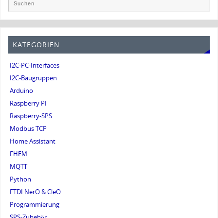
KATEGORIEN
I2C-PC-Interfaces
I2C-Baugruppen
Arduino
Raspberry PI
Raspberry-SPS
Modbus TCP
Home Assistant
FHEM
MQTT
Python
FTDI NerO & CleO
Programmierung
SPS-Zubehör