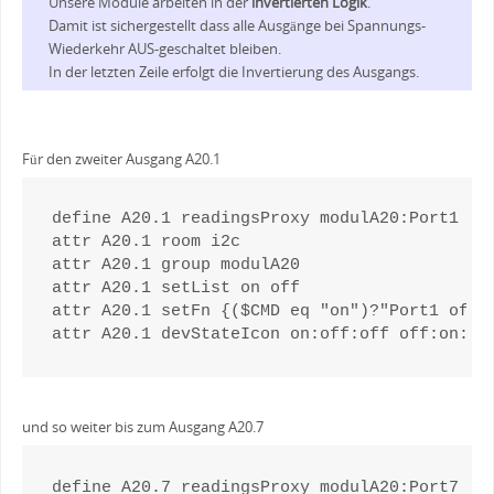
Unsere Module arbeiten in der
invertierten Logik
.
Damit ist sichergestellt dass alle Ausgänge bei Spannungs-
Wiederkehr AUS-geschaltet bleiben.
In der letzten Zeile erfolgt die Invertierung des Ausgangs.
Für den zweiter Ausgang A20.1
define A20.1 readingsProxy modulA20:Port1

attr A20.1 room i2c

attr A20.1 group modulA20

attr A20.1 setList on off

attr A20.1 setFn {($CMD eq "on")?"Port1 off":
attr A20.1 devStateIcon on:off:off off:on:on
und so weiter bis zum Ausgang A20.7
define A20.7 readingsProxy modulA20:Port7
