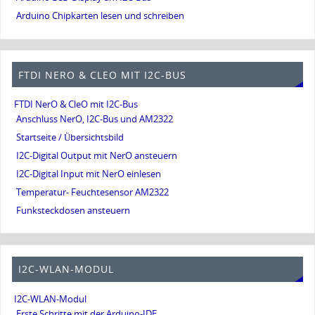
Arduino Chipkarten lesen und schreiben
FTDI NERO & CLEO MIT I2C-BUS
FTDI NerO & CleO mit I2C-Bus
Anschluss NerO, I2C-Bus und AM2322
Startseite / Übersichtsbild
I2C-Digital Output mit NerO ansteuern
I2C-Digital Input mit NerO einlesen
Temperatur- Feuchtesensor AM2322
Funksteckdosen ansteuern
I2C-WLAN-MODUL
I2C-WLAN-Modul
Erste Schritte mit der Arduino-IDE