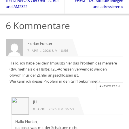
«
FTDI NerO & CleO mit I2C-Bus
FHEM – I2C-Module anlegen
und AM2322
und adressieren
»
6 Kommentare
Florian Forster
7. APRIL 2026 UM 18:56
Hallo, ich habe bei dem Impulszähler das Problem das mehrere
(tlw. mehr als die Hälfte) I2C-Adressen verwendet werden
obwohl nur der Zähler angeschlossen ist.
Wie kann ich dieses Problem in den Griff bekommen?
ANTWORTEN
JH
8. APRIL 2026 UM 06:53
Hallo Florian,
da passt was mit der Schaltung nicht.