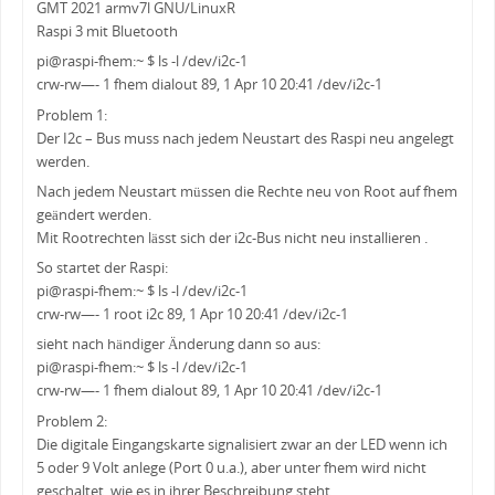
GMT 2021 armv7l GNU/LinuxR
Raspi 3 mit Bluetooth
pi@raspi-fhem:~ $ ls -l /dev/i2c-1
crw-rw—- 1 fhem dialout 89, 1 Apr 10 20:41 /dev/i2c-1
Problem 1:
Der I2c – Bus muss nach jedem Neustart des Raspi neu angelegt
werden.
Nach jedem Neustart müssen die Rechte neu von Root auf fhem
geändert werden.
Mit Rootrechten lässt sich der i2c-Bus nicht neu installieren .
So startet der Raspi:
pi@raspi-fhem:~ $ ls -l /dev/i2c-1
crw-rw—- 1 root i2c 89, 1 Apr 10 20:41 /dev/i2c-1
sieht nach händiger Änderung dann so aus:
pi@raspi-fhem:~ $ ls -l /dev/i2c-1
crw-rw—- 1 fhem dialout 89, 1 Apr 10 20:41 /dev/i2c-1
Problem 2:
Die digitale Eingangskarte signalisiert zwar an der LED wenn ich
5 oder 9 Volt anlege (Port 0 u.a.), aber unter fhem wird nicht
geschaltet, wie es in ihrer Beschreibung steht