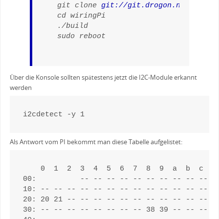
 git clone 
git://git.drogon.net/wirin
 cd wiringPi

 ./build

 sudo reboot
Über die Konsole sollten spätestens jetzt die I2C-Module erkannt
werden
i2cdetect -y 1
Als Antwort vom PI bekommt man diese Tabelle aufgelistet:
    0  1  2  3  4  5  6  7  8  9  a  b  c  d 
00:          -- -- -- -- -- -- -- -- -- -- --
10: -- -- -- -- -- -- -- -- -- -- -- -- -- --
20: 20 21 -- -- -- -- -- -- -- -- -- -- -- --
30: -- -- -- -- -- -- -- -- 38 39 -- -- -- --