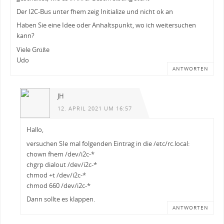
Der I2C-Bus unter fhem zeig Initialize und nicht ok an
Haben Sie eine Idee oder Anhaltspunkt, wo ich weitersuchen
kann?
Viele Grüße
Udo
ANTWORTEN
JH
12. APRIL 2021 UM 16:57
Hallo,
versuchen SIe mal folgenden Eintrag in die /etc/rc.local:
chown fhem /dev/i2c-*
chgrp dialout /dev/i2c-*
chmod +t /dev/i2c-*
chmod 660 /dev/i2c-*
Dann sollte es klappen.
ANTWORTEN