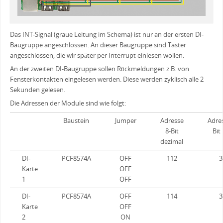
Das INT-Signal (graue Leitung im Schema) ist nur an der ersten DI-
Baugruppe angeschlossen. An dieser Baugruppe sind Taster
angeschlossen, die wir später per Interrupt einlesen wollen.
An der zweiten DI-Baugruppe sollen Rückmeldungen z.B. von
Fensterkontakten eingelesen werden. Diese werden zyklisch alle 2
Sekunden gelesen.
Die Adressen der Module sind wie folgt:
Baustein
Jumper
Adresse
Adres
8-Bit
Bit
dezimal
DI-
PCF8574A
OFF
112
3
Karte
OFF
1
OFF
DI-
PCF8574A
OFF
114
3
Karte
OFF
2
ON