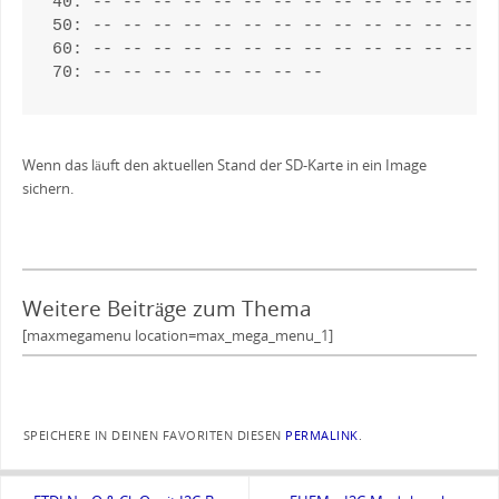
40: -- -- -- -- -- -- -- -- -- -- -- -- -- --
50: -- -- -- -- -- -- -- -- -- -- -- -- -- --
60: -- -- -- -- -- -- -- -- -- -- -- -- -- --
70: -- -- -- -- -- -- -- --
Wenn das läuft den aktuellen Stand der SD-Karte in ein Image
sichern.
Weitere Beiträge zum Thema
[maxmegamenu location=max_mega_menu_1]
SPEICHERE IN DEINEN FAVORITEN DIESEN
PERMALINK
.