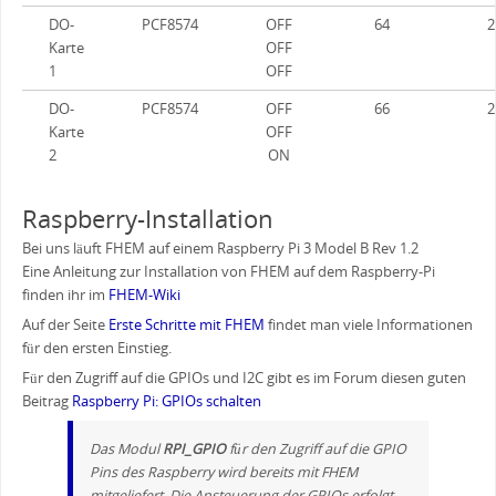
DO-
PCF8574
OFF
64
2
Karte
OFF
1
OFF
DO-
PCF8574
OFF
66
2
Karte
OFF
2
ON
Raspberry-Installation
Bei uns läuft FHEM auf einem Raspberry Pi 3 Model B Rev 1.2
Eine Anleitung zur Installation von FHEM auf dem Raspberry-Pi
finden ihr im
FHEM-Wiki
Auf der Seite
Erste Schritte mit FHEM
findet man viele Informationen
für den ersten Einstieg.
Für den Zugriff auf die GPIOs und I2C gibt es im Forum diesen guten
Beitrag
Raspberry Pi: GPIOs schalten
Das Modul
RPI_GPIO
für den Zugriff auf die GPIO
Pins des Raspberry wird bereits mit FHEM
mitgeliefert. Die Ansteuerung der GPIOs erfolgt