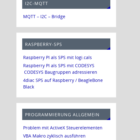
I2C-MQTT
MQTT – I2C – Bridge
RASPBERRY-SPS
Raspberry PI als SPS mit logi.cals
Raspberry PI als SPS mit CODESYS
CODESYS Baugruppen adressieren
4diac SPS auf Raspberry / BeagleBone
Black
PROGRAMMIERUNG ALLGEMEIN
Problem mit ActiveX Steuerelementen
VBA Makro zyklisch ausführen