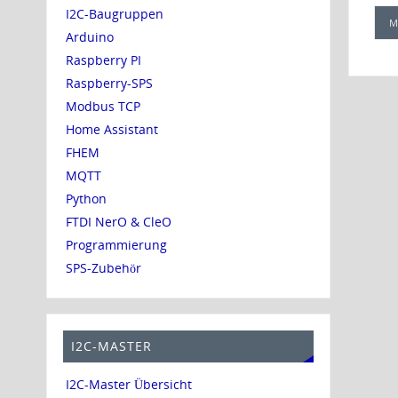
I2C-Baugruppen
M
Arduino
Raspberry PI
Raspberry-SPS
Modbus TCP
Home Assistant
FHEM
MQTT
Python
FTDI NerO & CleO
Programmierung
SPS-Zubehör
I2C-MASTER
I2C-Master Übersicht