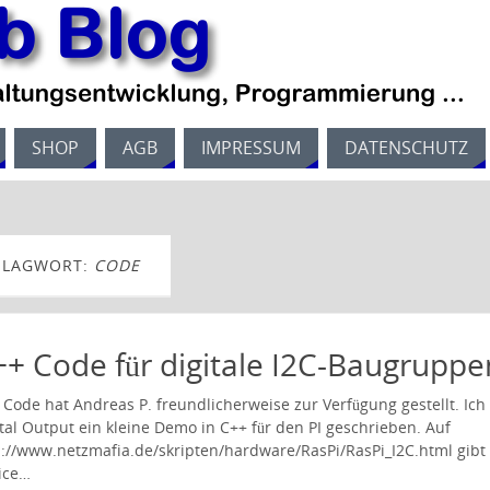
SHOP
AGB
IMPRESSUM
DATENSCHUTZ
HLAGWORT:
CODE
++ Code für digitale I2C-Baugruppe
 Code hat Andreas P. freundlicherweise zur Verfügung gestellt. Ic
ital Output ein kleine Demo in C++ für den PI geschrieben. Auf
p://www.netzmafia.de/skripten/hardware/RasPi/RasPi_I2C.html gibt 
ice…