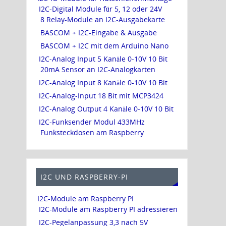
I2C-Digital Module für 5, 12 oder 24V
8 Relay-Module an I2C-Ausgabekarte
BASCOM + I2C-Eingabe & Ausgabe
BASCOM + I2C mit dem Arduino Nano
I2C-Analog Input 5 Kanäle 0-10V 10 Bit
20mA Sensor an I2C-Analogkarten
I2C-Analog Input 8 Kanäle 0-10V 10 Bit
I2C-Analog-Input 18 Bit mit MCP3424
I2C-Analog Output 4 Kanäle 0-10V 10 Bit
I2C-Funksender Modul 433MHz
Funksteckdosen am Raspberry
I2C UND RASPBERRY-PI
I2C-Module am Raspberry PI
I2C-Module am Raspberry PI adressieren
I2C-Pegelanpassung 3,3 nach 5V