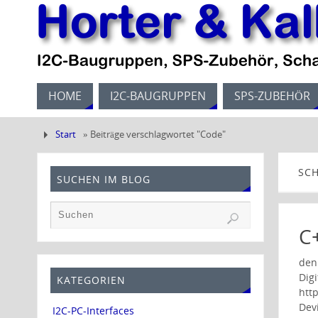
HOME
I2C-BAUGRUPPEN
SPS-ZUBEHÖR
Start
»
Beiträge verschlagwortet "Code"
SC
SUCHEN IM BLOG
C
den
Dig
KATEGORIEN
htt
Dev
I2C-PC-Interfaces