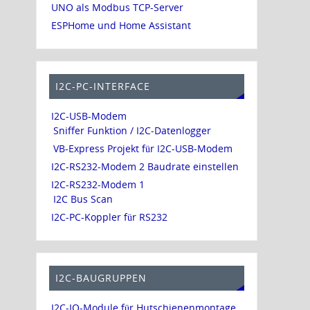
UNO als Modbus TCP-Server
ESPHome und Home Assistant
I2C-PC-INTERFACE
I2C-USB-Modem
Sniffer Funktion / I2C-Datenlogger
VB-Express Projekt für I2C-USB-Modem
I2C-RS232-Modem 2 Baudrate einstellen
I2C-RS232-Modem 1
I2C Bus Scan
I2C-PC-Koppler für RS232
I2C-BAUGRUPPEN
I2C-IO-Module für Hutschienenmontage