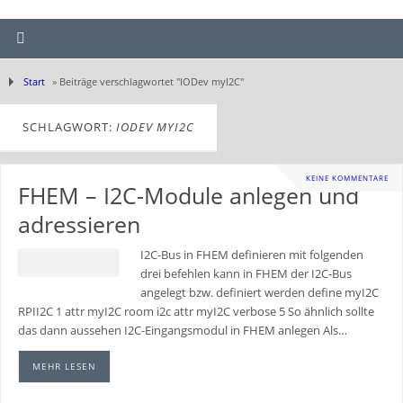
Start
»
Beiträge verschlagwortet "IODev myI2C"
SCHLAGWORT:
IODEV MYI2C
KEINE KOMMENTARE
FHEM – I2C-Module anlegen und
adressieren
I2C-Bus in FHEM definieren mit folgenden
drei befehlen kann in FHEM der I2C-Bus
angelegt bzw. definiert werden define myI2C
RPII2C 1 attr myI2C room i2c attr myI2C verbose 5 So ähnlich sollte
das dann aussehen I2C-Eingangsmodul in FHEM anlegen Als…
MEHR LESEN