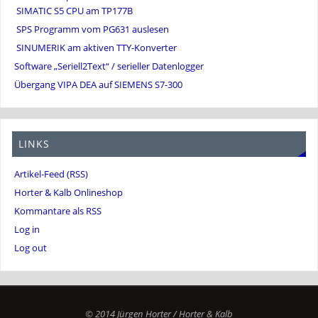
SIMATIC S5 CPU am TP177B
SPS Programm vom PG631 auslesen
SINUMERIK am aktiven TTY-Konverter
Software „Seriell2Text“ / serieller Datenlogger
Übergang VIPA DEA auf SIEMENS S7-300
LINKS
Artikel-Feed (RSS)
Horter & Kalb Onlineshop
Kommantare als RSS
Log in
Log out
© 2014 Jürgen Horter / Horter & Kalb