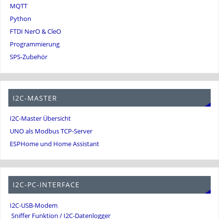
MQTT
Python
FTDI NerO & CleO
Programmierung
SPS-Zubehör
I2C-MASTER
I2C-Master Übersicht
UNO als Modbus TCP-Server
ESPHome und Home Assistant
I2C-PC-INTERFACE
I2C-USB-Modem
Sniffer Funktion / I2C-Datenlogger