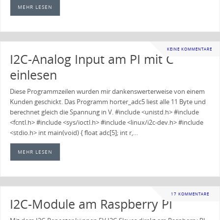
MEHR LESEN
KEINE KOMMENTARE
I2C-Analog Input am PI mit C
einlesen
Diese Programmzeilen wurden mir dankenswerterweise von einem
Kunden geschickt. Das Programm horter_adc5 liest alle 11 Byte und
berechnet gleich die Spannung in V. #include <unistd.h> #include
<fcntl.h> #include <sys/ioctl.h> #include <linux/i2c-dev.h> #include
<stdio.h> int main(void) { float adc[5]; int r,…
MEHR LESEN
17 KOMMENTARE
I2C-Module am Raspberry PI