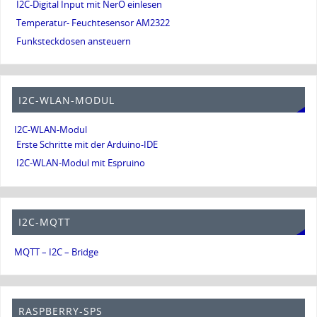
I2C-Digital Input mit NerO einlesen
Temperatur- Feuchtesensor AM2322
Funksteckdosen ansteuern
I2C-WLAN-MODUL
I2C-WLAN-Modul
Erste Schritte mit der Arduino-IDE
I2C-WLAN-Modul mit Espruino
I2C-MQTT
MQTT – I2C – Bridge
RASPBERRY-SPS