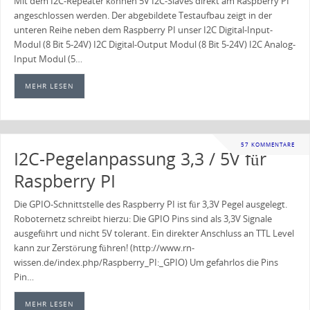
Mit dem I2C-Repeater können 5V I2C-Slaves direkt am Raspberry PI
angeschlossen werden. Der abgebildete Testaufbau zeigt in der
unteren Reihe neben dem Raspberry PI unser I2C Digital-Input-
Modul (8 Bit 5-24V) I2C Digital-Output Modul (8 Bit 5-24V) I2C Analog-
Input Modul (5…
MEHR LESEN
57 KOMMENTARE
I2C-Pegelanpassung 3,3 / 5V für
Raspberry PI
Die GPIO-Schnittstelle des Raspberry PI ist für 3,3V Pegel ausgelegt.
Roboternetz schreibt hierzu: Die GPIO Pins sind als 3,3V Signale
ausgeführt und nicht 5V tolerant. Ein direkter Anschluss an TTL Level
kann zur Zerstörung führen! (http://www.rn-
wissen.de/index.php/Raspberry_PI:_GPIO) Um gefahrlos die Pins
Pin…
MEHR LESEN