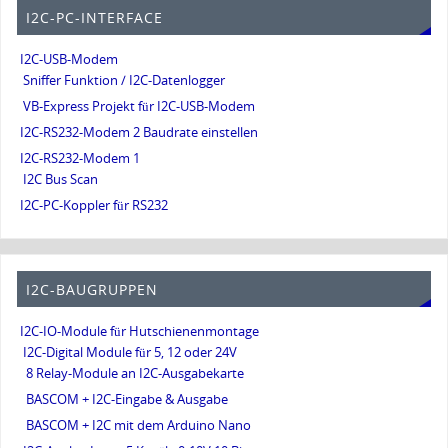
I2C-PC-INTERFACE
I2C-USB-Modem
Sniffer Funktion / I2C-Datenlogger
VB-Express Projekt für I2C-USB-Modem
I2C-RS232-Modem 2 Baudrate einstellen
I2C-RS232-Modem 1
I2C Bus Scan
I2C-PC-Koppler für RS232
I2C-BAUGRUPPEN
I2C-IO-Module für Hutschienenmontage
I2C-Digital Module für 5, 12 oder 24V
8 Relay-Module an I2C-Ausgabekarte
BASCOM + I2C-Eingabe & Ausgabe
BASCOM + I2C mit dem Arduino Nano