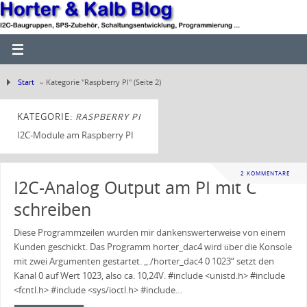
Start
»
Kategorie "Raspberry PI"
(Seite 2)
KATEGORIE:
RASPBERRY PI
I2C-Module am Raspberry PI
2 KOMMENTARE
I2C-Analog Output am PI mit C
schreiben
Diese Programmzeilen wurden mir dankenswerterweise von einem
Kunden geschickt. Das Programm horter_dac4 wird über die Konsole
mit zwei Argumenten gestartet. „./horter_dac4 0 1023“ setzt den
Kanal 0 auf Wert 1023, also ca. 10,24V. #include <unistd.h> #include
<fcntl.h> #include <sys/ioctl.h> #include…