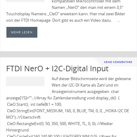
kompatiblen Mikrocontroller mit dem
Namen „NerO“ den man mit einem 3,5“
Touchdisplay Namens „CleO“ erweitern kann. Hier mal zwei Bilder
von der FTDI Homepage. Dort gibt es auch ein Video dazu. …
MEHR LESEN
KEINE KOMMENTARE
FTDI NerO + I2C-Digital Input
Auf dieser Bildschirmseite wird der gelesene
Wert der I2C-DI Karte als Zahl und im
Anzeigeinstrument ausgegeben. char
anzeige[15]=““; //Array für Zahlendarstellung void display_di() {
CleO.Start(); int tiefeBt1 = 100;
CleO.StringExt(FONT_MEDIUM, 160, 0, BLUE, TM, 0, 0, „HOKA I2C DE
MO“); //Überschrift
CleO.RectangleExt(0, 50, 350, 500, WHITE, TL, 0, 0); //Weißer
Hintergrund
CleO.CircleExt(160,240,90,100,LIGHTGREY,MM,0,0); //Kreis für