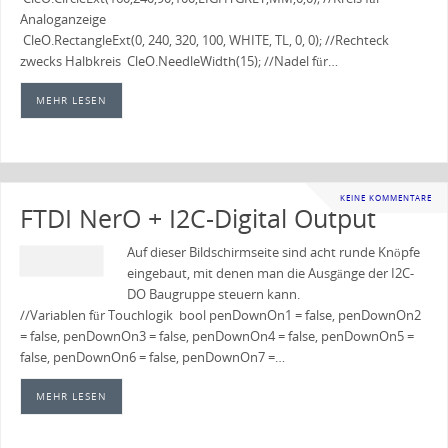
Analoganzeige
CleO.RectangleExt(0, 240, 320, 100, WHITE, TL, 0, 0); //Rechteck
zwecks Halbkreis CleO.NeedleWidth(15); //Nadel für…
MEHR LESEN
KEINE KOMMENTARE
FTDI NerO + I2C-Digital Output
Auf dieser Bildschirmseite sind acht runde Knöpfe
eingebaut, mit denen man die Ausgänge der I2C-
DO Baugruppe steuern kann.
//Variablen für Touchlogik bool penDownOn1 = false, penDownOn2
= false, penDownOn3 = false, penDownOn4 = false, penDownOn5 =
false, penDownOn6 = false, penDownOn7 =…
MEHR LESEN